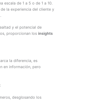
a escala de 1 a 5 o de 1 a 10.
de la experiencia del cliente y
.
altad y el potencial de
ntos, proporcionan los
insights
rca la diferencia, es
 en información, pero
:
meros, desglosando los