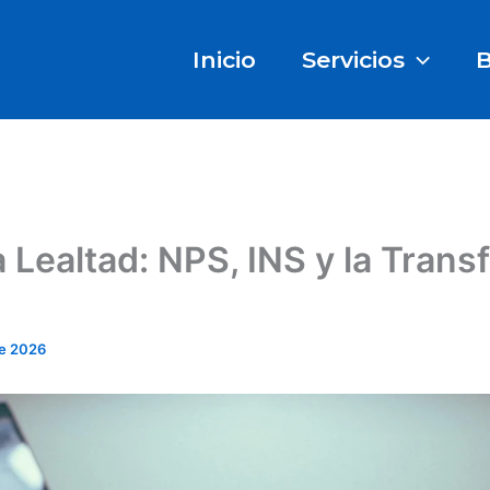
Inicio
Servicios
B
a Lealtad: NPS, INS y la Tran
e 2026