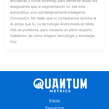
encuestas y social listening) para alimentar estas IAs,
asegurando que la segmentación no sea solo
automática, sino estratégicamente inteligente.
Conclusión: No dejes que tu competencia domine la
IA antes que tú. La tecnología Andromeda en Meta
Ads es poderosa, pero necesita un piloto experto.
Hablemos de cómo integrar tecnología y estrategia
hoy.
Inicio
Servicios