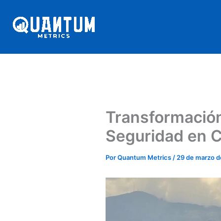
Ir
al
contenido
Transformación 
Seguridad en 
Por
Quantum Metrics
/
29 de marzo d