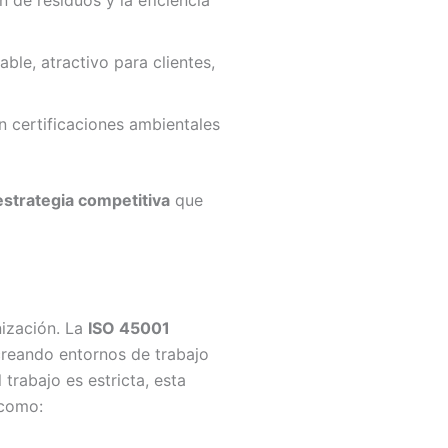
 de residuos y la eficiencia
le, atractivo para clientes,
n certificaciones ambientales
estrategia competitiva
que
nización. La
ISO 45001
 creando entornos de trabajo
trabajo es estricta, esta
 como: