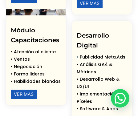
VER MAS
Módulo
Desarrollo
Capacitaciones
Digital
• Atención al cliente
•
Publicidad Meta,Ads
• Ventas
•
Análisis GA4 &
• Negociación
Métricas
• Forma lideres
•
Desarrollo Web &
• Habilidades blandas
UX/UI
•
Implementación de
VER MAS
💬¿Necesitas ayuda?
Píxeles
•
Software & Apps
VER MAS