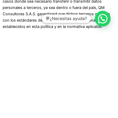
casos donde sea necesario transferir o transmitir datos
personales a terceros, ya sea dentro o fuera del país, QM
Consultores S.A.S. garantizará que dichos terceros cumplan
💬¿Necesitas ayuda?
con los estándares de protección de datos personales
establecidos en esta política y en la normativa aplicable.
9. Conservación de los Datos
Los datos personales serán conservados únicamente durante
el tiempo necesario para cumplir con las finalidades del
tratamiento, o mientras exista una relación contractual o legal
que lo justifique. Una vez cumplidas las finalidades o terminada
la relación contractual, los datos serán eliminados o
anonimizados, salvo que exista una obligación legal que exija
su conservación.
10. Modificaciones a la Política
QM Consultores S.A.S
. se reserva el derecho de modificar