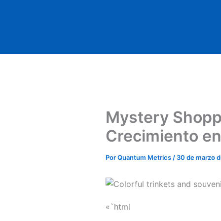
Ir
al
contenido
Mystery Shoppe
Crecimiento e
Por
Quantum Metrics
/
30 de marzo 
«`html