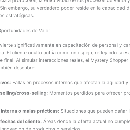
ncia a protocolos, la efectividad de los procesos de venta 
 Sin embargo, su verdadero poder reside en la capacidad d
s estratégicas.
Oportunidades de Valor
ierte significativamente en capacitación de personal y c
. El cliente oculto actúa como un espejo, reflejando si esa
e final. Al simular interacciones reales, el Mystery Shopper
ambién descubre:
ivos:
Fallas en procesos internos que afectan la agilidad y e
elling/cross-selling:
Momentos perdidos para ofrecer pro
interna o malas prácticas:
Situaciones que pueden dañar la
fechas del cliente:
Áreas donde la oferta actual no cumple
 innovación de productos o servicios.