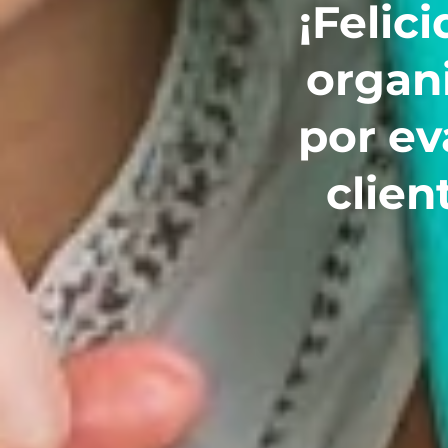
¡Felic
organ
por ev
clien