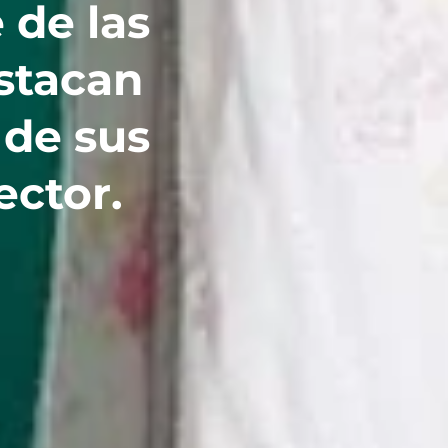
 de las
stacan
 de sus
ector.